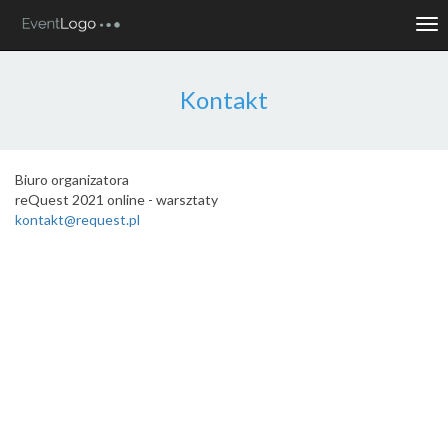
Tog
nav
Kontakt
Biuro organizatora
reQuest 2021 online - warsztaty
kontakt@request.pl